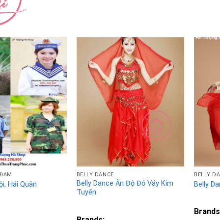
Add to
Add to
Wishlist
Wishlist
 ĐÀM
BELLY DANCE
BELLY D
Belly Dance Ấn Độ Đỏ Váy Kim
ội, Hải Quân
Belly Da
Tuyến
Brands
Brands: