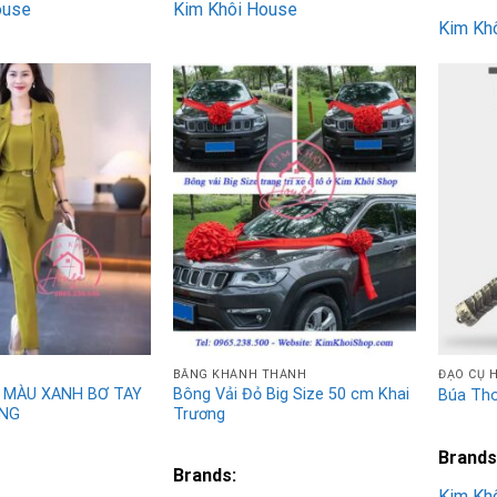
ouse
Kim Khôi House
Kim Kh
Add to
Add to
Wishlist
Wishlist
BĂNG KHÁNH THÀNH
ĐẠO CỤ 
 MÀU XANH BƠ TAY
Bông Vải Đỏ Big Size 50 cm Khai
Búa Tho
ỘNG
Trương
Brands
Brands:
Kim Kh