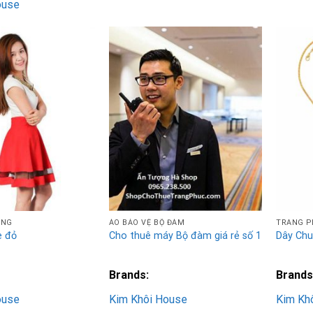
ouse
Add to
Add to
Wishlist
Wishlist
ẮNG
ÁO BẢO VỆ BỘ ĐÀM
TRANG P
e đỏ
Cho thuê máy Bộ đàm giá rẻ số 1
Dây Chu
Brands:
Brands
ouse
Kim Khôi House
Kim Kh