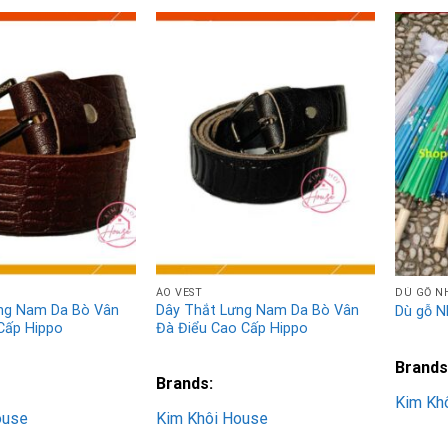
Add to
Add to
Wishlist
Wishlist
ÁO VEST
DÙ GỖ N
ng Nam Da Bò Vân
Dây Thắt Lưng Nam Da Bò Vân
Dù gỗ N
Cấp Hippo
Đà Điểu Cao Cấp Hippo
Brands
Brands:
Kim Kh
ouse
Kim Khôi House