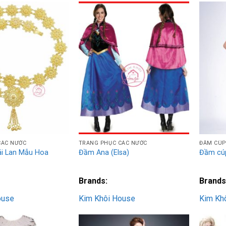
Add to
Add to
Wishlist
Wishlist
CÁC NƯỚC
TRANG PHỤC CÁC NƯỚC
ĐẦM CÚP
ái Lan Mẫu Hoa
Đầm Ana (Elsa)
Đầm cúp
Brands:
Brands
ouse
Kim Khôi House
Kim Kh