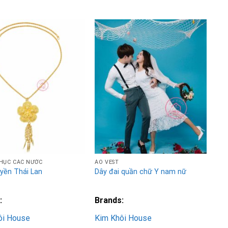
Add to
Add to
Wishlist
Wishlist
HỤC CÁC NƯỚC
ÁO VEST
yền Thái Lan
Dây đai quần chữ Y nam nữ
:
Brands:
ôi House
Kim Khôi House