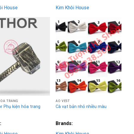
ôi House
Kim Khôi House
Add to
Add to
Wishlist
Wishlist
HOÁ TRANG
ÁO VEST
r Phụ kiện hóa trang
Cà vạt bản nhỏ nhiều màu
:
Brands:
ôi House
Kim Khôi House