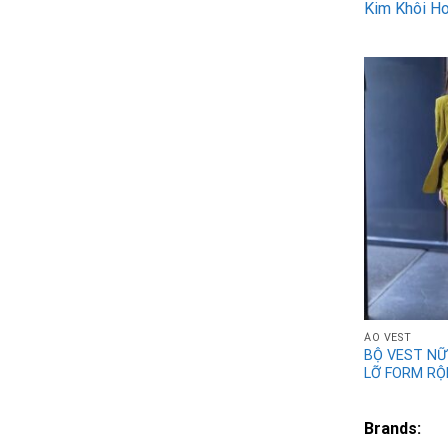
Kim Khôi H
ÁO VEST
BỘ VEST NỮ
LỠ FORM R
Brands: