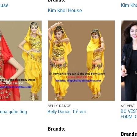
ouse
Kim Kh
Kim Khôi House
Add to
Add to
Wishlist
Wishlist
BELLY DANCE
ÁO VEST
BỘ VES
 múa quần ống
Belly Dance Trẻ em
FORM 
Brands:
Brands