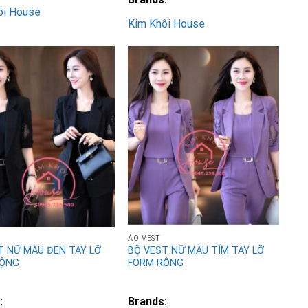
ôi House
Kim Khôi House
Add to
Add to
Wishlist
Wishlist
ÁO VEST
T NỮ MÀU ĐEN TAY LỠ
BỘ VEST NỮ MÀU TÍM TAY LỠ
RỘNG
FORM RỘNG
:
Brands: