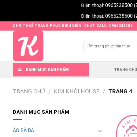
Điện thoại: 0965238500 (
Điện thoại: 0965238500 (
Skip
CHO THUÊ TRANG PHỤC BIỂU DIỄN. CHAT ZALO: 0965238500
to
content
Tìm
kiếm:
DANH MỤC SẢN PHẨM
TRANG CH
TRANG CHỦ
/
KIM KHÔI HOUSE
/
TRANG 4
DANH MỤC SẢN PHẨM
ÁO BÀ BA