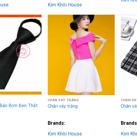
ouse
Kim Khôi House
Add to
Add to
Wishlist
Wishlist
CHÂN VÁY TRẮNG
CHÂN VÁ
 Bản 8cm Đen Thắt
Chân váy trắng
Chân vá
Brands:
Brands
Kim Khôi House
Kim Kh