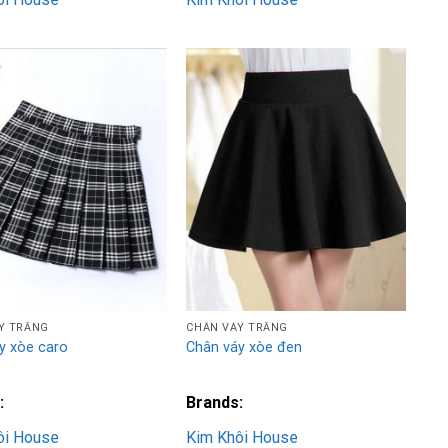
Add to
Add to
Wishlist
Wishlist
Y TRẮNG
CHÂN VÁY TRẮNG
y xòe caro
Chân váy xòe đen
:
Brands:
ôi House
Kim Khôi House