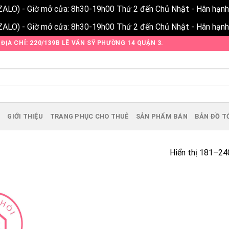
ZALO) - Giờ mở cửa: 8h30-19h00 Thứ 2 đến Chủ Nhật - Hân hạn
ZALO) - Giờ mở cửa: 8h30-19h00 Thứ 2 đến Chủ Nhật - Hân hạn
ĐỊA CHỈ: 220/139B LÊ VĂN SỸ PHƯỜNG 14 QUẬN 3.
Ủ
GIỚI THIỆU
TRANG PHỤC CHO THUÊ
SẢN PHẨM BÁN
BẢN ĐỒ TỚ
Hiển thị 181–24