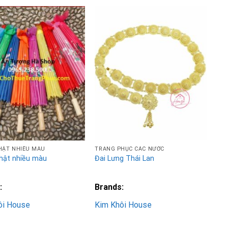
Add to
Add to
Wishlist
Wishlist
HẬT NHIỀU MÀU
TRANG PHỤC CÁC NƯỚC
hật nhiều màu
Đai Lưng Thái Lan
:
Brands:
ôi House
Kim Khôi House