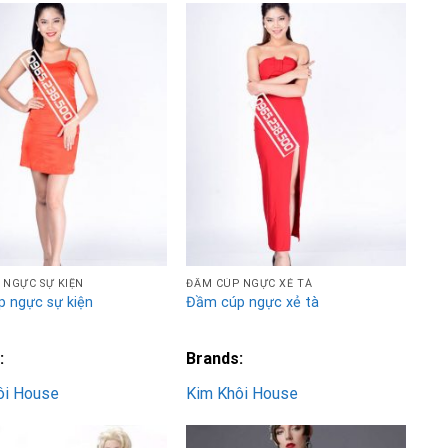
Add to
Add to
Wishlist
Wishlist
 NGỰC SỰ KIỆN
ĐẦM CÚP NGỰC XẺ TÀ
 ngực sự kiện
Đầm cúp ngực xẻ tà
:
Brands:
ôi House
Kim Khôi House