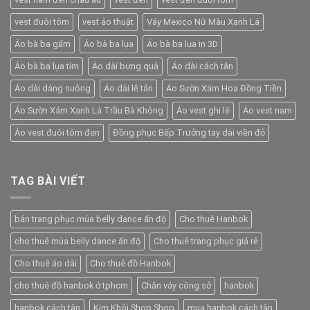
vest đuôi tôm
vest ảo thuật
Váy Mexico Nữ Màu Xanh Lá
Áo bà ba gấm
Áo bà ba lụa
Áo bà ba lụa in 3D
Áo bà ba lụa tím
Áo dài bưng quả
Áo dài cách tân
Áo dài dáng suông
Áo dài lễ tân
Áo Sườn Xám Hoa Đồng Tiền
Áo Sườn Xám Xanh Lá Trầu Bà Không
Áo vest ghi lê
Áo vest nam
Áo vest đuôi tôm đen
Đồng phục Bếp Trưởng tay dài viền đỏ
TAG BÀI VIẾT
bán trang phục múa belly dance ấn độ
Cho thuê Hanbok
cho thuê múa belly dance ấn độ
Cho thuê trang phục giá rẻ
Cho thuê áo dài
Cho thuê đồ Hanbok
cho thuê đồ hanbok ở tphcm
Chân váy công sở
hanbok
hanbok cách tân
Kim Khôi Shop Shop
mua hanbok cách tân