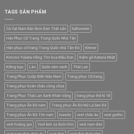
TAGS SẢN PHẨM
Cà Vạt Nam Bản 8cm Đen Thắt sẵn
halloween
Hán Phục Cổ Trang Trung Quốc Nhà Tần
Hán phục cổ trang Trung Quốc nhà Tần Đỏ
Khmer
Kimono Yukata Hồng Tím hoa Mẫu Đơn
Kiếm gỗ Katana Nhật
Kiềng bạc
Lào
Sườn xám xanh
Thái Lan
Trang Phục Cướp Biển Nâu Nam
Trang phục Cổ trang
Trang phục hoàn châu công chúa
Trang Phục Thái Lan Xanh Khăn Vàng
trang phục thế kỉ 18
Trang phục Ấn Độ nam
Trang phục Ấn Độ Nữ Lá Sen Đỏ
Trang phục Ấn Độ Tím nam
tuxedo
vest châu âu
vest gothic
vest hoàng gia
Vest kim sa đuôi tôm
vest nam đen
vest nam đen châu âu
vest đen
vest đen đuôi tôm