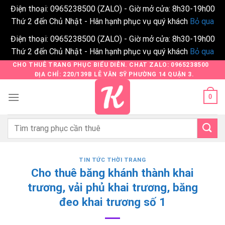
Điện thoại: 0965238500 (ZALO) - Giờ mở cửa: 8h30-19h00
Thứ 2 đến Chủ Nhật - Hân hạnh phục vụ quý khách
Bỏ qua
Điện thoại: 0965238500 (ZALO) - Giờ mở cửa: 8h30-19h00
Thứ 2 đến Chủ Nhật - Hân hạnh phục vụ quý khách
Bỏ qua
Skip
CHO THUÊ TRANG PHỤC BIỂU DIỄN. CHAT ZALO: 0965238500
ĐỊA CHỈ: 220/139B LÊ VĂN SỸ PHƯỜNG 14 QUẬN 3.
to
content
0
Tìm
kiếm:
TIN TỨC THỜI TRANG
Cho thuê băng khánh thành khai
trương, vải phủ khai trương, băng
đeo khai trương số 1