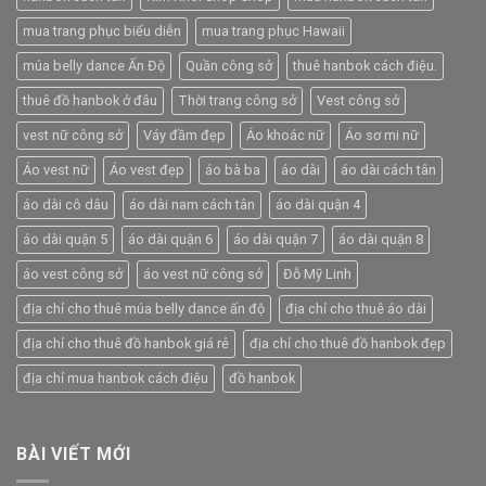
mua trang phục biểu diễn
mua trang phục Hawaii
múa belly dance Ấn Độ
Quần công sở
thuê hanbok cách điệu.
thuê đồ hanbok ở đâu
Thời trang công sở
Vest công sở
vest nữ công sở
Váy đầm đẹp
Áo khoác nữ
Áo sơ mi nữ
Áo vest nữ
Áo vest đẹp
áo bà ba
áo dài
áo dài cách tân
áo dài cô dâu
áo dài nam cách tân
áo dài quận 4
áo dài quận 5
áo dài quận 6
áo dài quận 7
áo dài quận 8
áo vest công sở
áo vest nữ công sở
Đỗ Mỹ Linh
địa chỉ cho thuê múa belly dance ấn độ
địa chỉ cho thuê áo dài
địa chỉ cho thuê đồ hanbok giá rẻ
địa chỉ cho thuê đồ hanbok đẹp
địa chỉ mua hanbok cách điệu
đồ hanbok
BÀI VIẾT MỚI