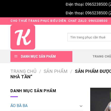
Điện thoại: 0965238500 (
Điện thoại: 0965238500 (
Skip
CHO THUÊ TRANG PHỤC BIỂU DIỄN. CHAT ZALO: 0965238500
to
content
Tìm
kiếm:
DANH MỤC SẢN PHẨM
TRANG CH
TRANG CHỦ
/
SẢN PHẨM
/
SẢN PHẨM ĐƯỢC
NHÀ TẦN”
DANH MỤC SẢN PHẨM
ÁO BÀ BA