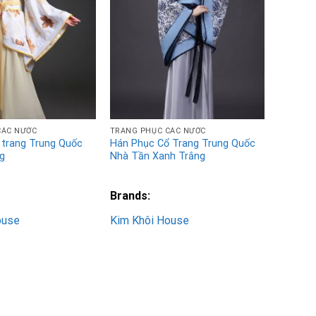
Wishlist
Wishlist
CÁC NƯỚC
TRANG PHỤC CÁC NƯỚC
 trang Trung Quốc
Hán Phục Cổ Trang Trung Quốc
g
Nhà Tần Xanh Trắng
Brands:
ouse
Kim Khôi House