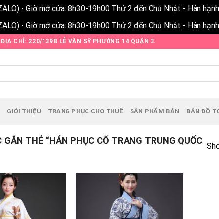
ZALO) - Giờ mở cửa: 8h30-19h00 Thứ 2 đến Chủ Nhật - Hân hạn
ZALO) - Giờ mở cửa: 8h30-19h00 Thứ 2 đến Chủ Nhật - Hân hạn
ĐỊA CHỈ: 220/139B LÊ VĂN SỸ PHƯỜNG 14 QUẬN 3.
Ủ
GIỚI THIỆU
TRANG PHỤC CHO THUÊ
SẢN PHẨM BÁN
BẢN ĐỒ TỚ
 GẮN THẺ “HÁN PHỤC CỔ TRANG TRUNG QUỐC
Sho
Add to
Add to