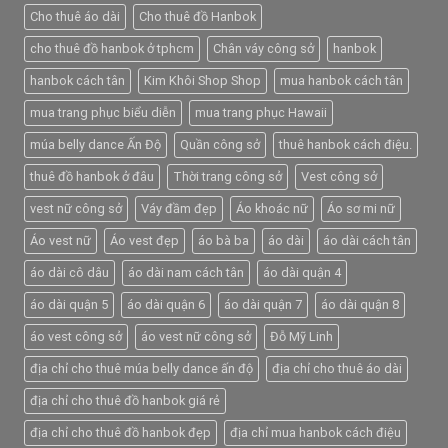
Cho thuê áo dài
Cho thuê đồ Hanbok
cho thuê đồ hanbok ở tphcm
Chân váy công sở
hanbok
hanbok cách tân
Kim Khôi Shop Shop
mua hanbok cách tân
mua trang phục biểu diễn
mua trang phục Hawaii
múa belly dance Ấn Độ
Quần công sở
thuê hanbok cách điệu.
thuê đồ hanbok ở đâu
Thời trang công sở
Vest công sở
vest nữ công sở
Váy đầm đẹp
Áo khoác nữ
Áo sơ mi nữ
Áo vest nữ
Áo vest đẹp
áo bà ba
áo dài
áo dài cách tân
áo dài cô dâu
áo dài nam cách tân
áo dài quận 4
áo dài quận 5
áo dài quận 6
áo dài quận 7
áo dài quận 8
áo vest công sở
áo vest nữ công sở
Đỗ Mỹ Linh
địa chỉ cho thuê múa belly dance ấn độ
địa chỉ cho thuê áo dài
địa chỉ cho thuê đồ hanbok giá rẻ
địa chỉ cho thuê đồ hanbok đẹp
địa chỉ mua hanbok cách điệu