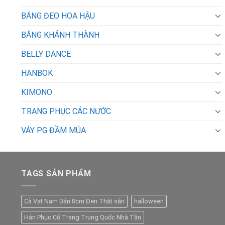
BĂNG ĐEO HOA HẬU
BĂNG KHÁNH THÀNH
BELLY DANCE
HANBOK
KIMONO
TRANG PHỤC CÁC NƯỚC
VÁY PG ĐẦM MÚA
TAGS SẢN PHẨM
Cà Vạt Nam Bản 8cm Đen Thắt sẵn
halloween
Hán Phục Cổ Trang Trung Quốc Nhà Tần