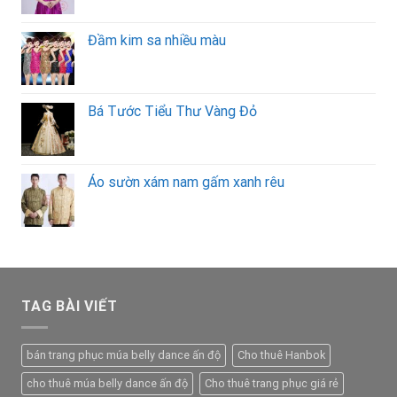
Đầm kim sa nhiều màu
Bá Tước Tiểu Thư Vàng Đỏ
Áo sườn xám nam gấm xanh rêu
TAG BÀI VIẾT
bán trang phục múa belly dance ấn độ
Cho thuê Hanbok
cho thuê múa belly dance ấn độ
Cho thuê trang phục giá rẻ