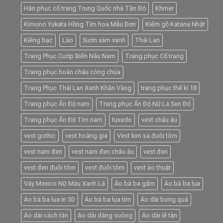
Hán phục cổ trang Trung Quốc nhà Tần Đỏ
Khmer
Kimono Yukata Hồng Tím hoa Mẫu Đơn
Kiếm gỗ Katana Nhật
Kiềng bạc
Lào
Sườn xám xanh
Thái Lan
Trang Phục Cướp Biển Nâu Nam
Trang phục Cổ trang
Trang phục hoàn châu công chúa
Trang Phục Thái Lan Xanh Khăn Vàng
trang phục thế kỉ 18
Trang phục Ấn Độ nam
Trang phục Ấn Độ Nữ Lá Sen Đỏ
Trang phục Ấn Độ Tím nam
tuxedo
vest châu âu
vest gothic
vest hoàng gia
Vest kim sa đuôi tôm
vest nam đen
vest nam đen châu âu
vest đen
vest đen đuôi tôm
vest đuôi tôm
vest ảo thuật
Váy Mexico Nữ Màu Xanh Lá
Áo bà ba gấm
Áo bà ba lụa
Áo bà ba lụa in 3D
Áo bà ba lụa tím
Áo dài bưng quả
Áo dài cách tân
Áo dài dáng suông
Áo dài lễ tân