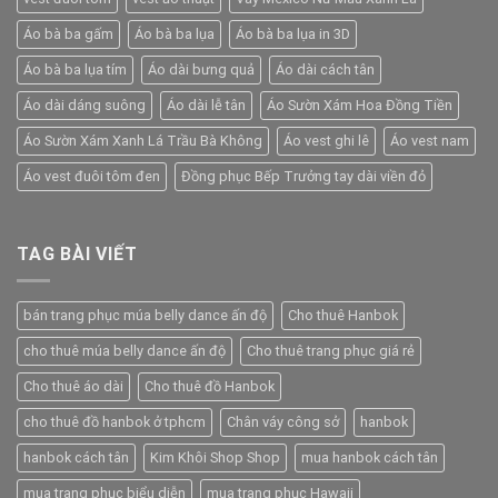
Áo bà ba gấm
Áo bà ba lụa
Áo bà ba lụa in 3D
Áo bà ba lụa tím
Áo dài bưng quả
Áo dài cách tân
Áo dài dáng suông
Áo dài lễ tân
Áo Sườn Xám Hoa Đồng Tiền
Áo Sườn Xám Xanh Lá Trầu Bà Không
Áo vest ghi lê
Áo vest nam
Áo vest đuôi tôm đen
Đồng phục Bếp Trưởng tay dài viền đỏ
TAG BÀI VIẾT
bán trang phục múa belly dance ấn độ
Cho thuê Hanbok
cho thuê múa belly dance ấn độ
Cho thuê trang phục giá rẻ
Cho thuê áo dài
Cho thuê đồ Hanbok
cho thuê đồ hanbok ở tphcm
Chân váy công sở
hanbok
hanbok cách tân
Kim Khôi Shop Shop
mua hanbok cách tân
mua trang phục biểu diễn
mua trang phục Hawaii