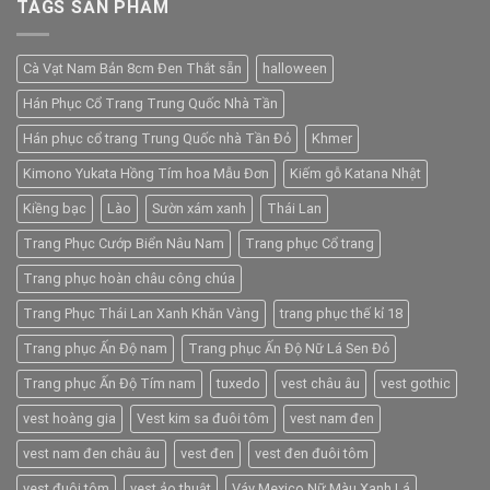
TAGS SẢN PHẨM
Cà Vạt Nam Bản 8cm Đen Thắt sẵn
halloween
Hán Phục Cổ Trang Trung Quốc Nhà Tần
Hán phục cổ trang Trung Quốc nhà Tần Đỏ
Khmer
Kimono Yukata Hồng Tím hoa Mẫu Đơn
Kiếm gỗ Katana Nhật
Kiềng bạc
Lào
Sườn xám xanh
Thái Lan
Trang Phục Cướp Biển Nâu Nam
Trang phục Cổ trang
Trang phục hoàn châu công chúa
Trang Phục Thái Lan Xanh Khăn Vàng
trang phục thế kỉ 18
Trang phục Ấn Độ nam
Trang phục Ấn Độ Nữ Lá Sen Đỏ
Trang phục Ấn Độ Tím nam
tuxedo
vest châu âu
vest gothic
vest hoàng gia
Vest kim sa đuôi tôm
vest nam đen
vest nam đen châu âu
vest đen
vest đen đuôi tôm
vest đuôi tôm
vest ảo thuật
Váy Mexico Nữ Màu Xanh Lá