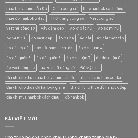
múa belly dance Ấn Độ
Quần công sở
thuê hanbok cách điệu.
thuê đồ hanbok ở đâu
Thời trang công sở
Vest công sở
vest nữ công sở
Váy đầm đẹp
Áo khoác nữ
Áo sơ mi nữ
Áo vest nữ
Áo vest đẹp
áo bà ba
áo dài
áo dài cách tân
áo dài cô dâu
áo dài nam cách tân
áo dài quận 4
áo dài quận 5
áo dài quận 6
áo dài quận 7
áo dài quận 8
áo vest công sở
áo vest nữ công sở
Đỗ Mỹ Linh
địa chỉ cho thuê múa belly dance ấn độ
địa chỉ cho thuê áo dài
địa chỉ cho thuê đồ hanbok giá rẻ
địa chỉ cho thuê đồ hanbok đẹp
địa chỉ mua hanbok cách điệu
đồ hanbok
BÀI VIẾT MỚI
Cho thuê bộ cắt băng khai trương khánh thành giá rẻ