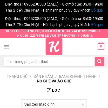
Điện thoại: 0965238500 (ZALO) - Giờ mở cửa: 8h30-19h00
Thứ 2 đến Chủ Nhật - Hân hạnh phục vụ quý khách
Bỏ qua
Điện thoại: 0965238500 (ZALO) - Giờ mở cửa: 8h30-19h00
Thứ 2 đến Chủ Nhật - Hân hạnh phục vụ quý khách
Bỏ qua
Skip
CHO THUÊ TRANG PHỤC BIỂU DIỄN. CHAT ZALO: 0965238500
ĐỊA CHỈ: 220/139B LÊ VĂN SỸ PHƯỜNG 14 QUẬN 3.
to
content
0
Tìm
kiếm:
TRANG CHỦ
/
SẢN PHẨM
/
BĂNG KHÁNH THÀNH
/
NƠ GHẾ VÀ ÁO GHẾ
LỌC