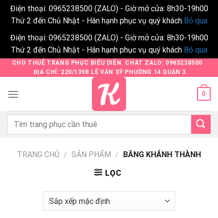
Điện thoại: 0965238500 (ZALO) - Giờ mở cửa: 8h30-19h00
Thứ 2 đến Chủ Nhật - Hân hạnh phục vụ quý khách
Bỏ qua
Điện thoại: 0965238500 (ZALO) - Giờ mở cửa: 8h30-19h00
Thứ 2 đến Chủ Nhật - Hân hạnh phục vụ quý khách
Bỏ qua
Skip
CHO THUÊ TRANG PHỤC BIỂU DIỄN. CHAT ZALO: 0965238500
ĐỊA CHỈ: 220/139B LÊ VĂN SỸ PHƯỜNG 14 QUẬN 3.
to
content
0
Tìm
kiếm:
TRANG CHỦ
/
SẢN PHẨM
/
BĂNG KHÁNH THÀNH
LỌC