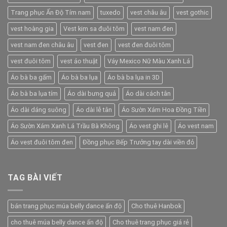
Trang phục Ấn Độ Tím nam
tuxedo
vest châu âu
vest gothic
vest hoàng gia
Vest kim sa đuôi tôm
vest nam đen
vest nam đen châu âu
vest đen
vest đen đuôi tôm
vest đuôi tôm
vest ảo thuật
Váy Mexico Nữ Màu Xanh Lá
Áo bà ba gấm
Áo bà ba lụa
Áo bà ba lụa in 3D
Áo bà ba lụa tím
Áo dài bưng quả
Áo dài cách tân
Áo dài dáng suông
Áo dài lễ tân
Áo Sườn Xám Hoa Đồng Tiền
Áo Sườn Xám Xanh Lá Trầu Bà Không
Áo vest ghi lê
Áo vest nam
Áo vest đuôi tôm đen
Đồng phục Bếp Trưởng tay dài viền đỏ
TAG BÀI VIẾT
bán trang phục múa belly dance ấn độ
Cho thuê Hanbok
cho thuê múa belly dance ấn độ
Cho thuê trang phục giá rẻ