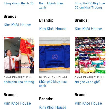
Băng khánh thành
Bông Vải Đỏ Big Size
Băng khánh thành đỏ
xanh
50 cm Khai Trương
Brands:
Brands:
Brands:
Kim Khôi House
Kim Khôi House
Kim Khôi House
Add to
Add to
Add to
Wishlist
Wishlist
Wishlist
BĂNG KHÁNH THÀNH
BĂNG KHÁNH THÀNH
BĂNG KHÁNH THÀNH
Khăn phủ khay màu
Khăn phủ khai trương
Nơ ghế và áo ghế
xanh
Brands:
Brands:
Brands:
Kim Khôi House
Kim Khôi House
Kim Khôi House