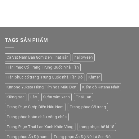
TAGS SẢN PHẨM
Cà Vạt Nam Bản 8cm Đen Thắt sẵn
halloween
Hán Phục Cổ Trang Trung Quốc Nhà Tần
Hán phục cổ trang Trung Quốc nhà Tần Đỏ
Khmer
Kimono Yukata Hồng Tím hoa Mẫu Đơn
Kiếm gỗ Katana Nhật
Kiềng bạc
Lào
Sườn xám xanh
Thái Lan
Trang Phục Cướp Biển Nâu Nam
Trang phục Cổ trang
Trang phục hoàn châu công chúa
Trang Phục Thái Lan Xanh Khăn Vàng
trang phục thế kỉ 18
Trang phục Ấn Độ nam
Trang phục Ấn Độ Nữ Lá Sen Đỏ