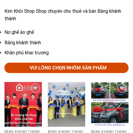
Kim Khôi Shop Shop chuyên cho thuê và bán Băng khánh
thành
Nơ ghế áo ghế
Băng khánh thành
Khăn phủ khai trương
VUI LÒNG CHỌN NHÓM SẢN PHẨM
Add to
Add to
Add to
Wishlist
Wishlist
Wishlist
BĂNG KHÁNH THÀNH
BĂNG KHÁNH THÀNH
BĂNG KHÁNH THÀNH