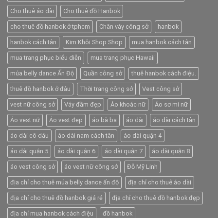
Cho thuê áo dài
Cho thuê đồ Hanbok
cho thuê đồ hanbok ở tphcm
Chân váy công sở
hanbok
hanbok cách tân
Kim Khôi Shop Shop
mua hanbok cách tân
mua trang phục biểu diễn
mua trang phục Hawaii
múa belly dance Ấn Độ
Quần công sở
thuê hanbok cách điệu.
thuê đồ hanbok ở đâu
Thời trang công sở
Vest công sở
vest nữ công sở
Váy đầm đẹp
Áo khoác nữ
Áo sơ mi nữ
Áo vest nữ
Áo vest đẹp
áo bà ba
áo dài
áo dài cách tân
áo dài cô dâu
áo dài nam cách tân
áo dài quận 4
áo dài quận 5
áo dài quận 6
áo dài quận 7
áo dài quận 8
áo vest công sở
áo vest nữ công sở
Đỗ Mỹ Linh
địa chỉ cho thuê múa belly dance ấn độ
địa chỉ cho thuê áo dài
địa chỉ cho thuê đồ hanbok giá rẻ
địa chỉ cho thuê đồ hanbok đẹp
địa chỉ mua hanbok cách điệu
đồ hanbok