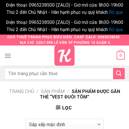
Điện thoại: 0965238500 (ZALO) - Giờ mở cửa: 8h30-19h00
Thứ 2 đến Chủ Nhật - Hân hạnh phục vụ quý khách
Bỏ qua
Điện thoại: 0965238500 (ZALO) - Giờ mở cửa: 8h30-19h00
Thứ 2 đến Chủ Nhật - Hân hạnh phục vụ quý khách
Bỏ qua
Skip
CHO THUÊ TRANG PHỤC BIỂU DIỄN. CHAT ZALO: 0965238500
ĐỊA CHỈ: 220/139B LÊ VĂN SỸ PHƯỜNG 14 QUẬN 3.
to
content
0
Tìm
kiếm:
TRANG CHỦ
/
SẢN PHẨM
/
SẢN PHẨM ĐƯỢC GẮN
THẺ “VEST ĐUÔI TÔM”
LỌC