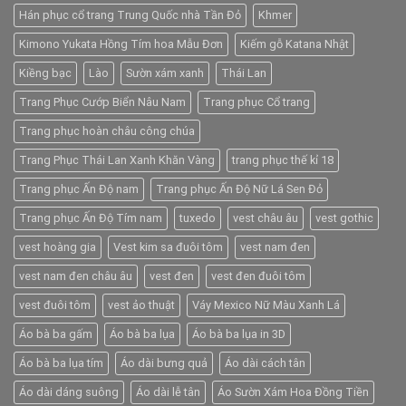
Hán phục cổ trang Trung Quốc nhà Tần Đỏ
Khmer
Kimono Yukata Hồng Tím hoa Mẫu Đơn
Kiếm gỗ Katana Nhật
Kiềng bạc
Lào
Sườn xám xanh
Thái Lan
Trang Phục Cướp Biển Nâu Nam
Trang phục Cổ trang
Trang phục hoàn châu công chúa
Trang Phục Thái Lan Xanh Khăn Vàng
trang phục thế kỉ 18
Trang phục Ấn Độ nam
Trang phục Ấn Độ Nữ Lá Sen Đỏ
Trang phục Ấn Độ Tím nam
tuxedo
vest châu âu
vest gothic
vest hoàng gia
Vest kim sa đuôi tôm
vest nam đen
vest nam đen châu âu
vest đen
vest đen đuôi tôm
vest đuôi tôm
vest ảo thuật
Váy Mexico Nữ Màu Xanh Lá
Áo bà ba gấm
Áo bà ba lụa
Áo bà ba lụa in 3D
Áo bà ba lụa tím
Áo dài bưng quả
Áo dài cách tân
Áo dài dáng suông
Áo dài lễ tân
Áo Sườn Xám Hoa Đồng Tiền