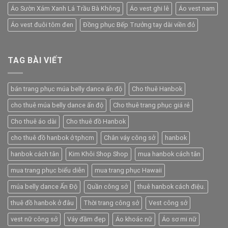
Áo Sườn Xám Xanh Lá Trầu Bà Không
Áo vest ghi lê
Áo vest nam
Áo vest đuôi tôm đen
Đồng phục Bếp Trưởng tay dài viền đỏ
TAG BÀI VIẾT
bán trang phục múa belly dance ấn độ
Cho thuê Hanbok
cho thuê múa belly dance ấn độ
Cho thuê trang phục giá rẻ
Cho thuê áo dài
Cho thuê đồ Hanbok
cho thuê đồ hanbok ở tphcm
Chân váy công sở
hanbok
hanbok cách tân
Kim Khôi Shop Shop
mua hanbok cách tân
mua trang phục biểu diễn
mua trang phục Hawaii
múa belly dance Ấn Độ
Quần công sở
thuê hanbok cách điệu.
thuê đồ hanbok ở đâu
Thời trang công sở
Vest công sở
vest nữ công sở
Váy đầm đẹp
Áo khoác nữ
Áo sơ mi nữ