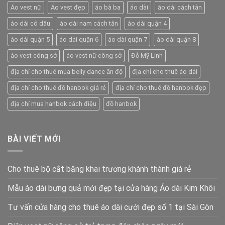
Áo vest nữ
Áo vest đẹp
áo bà ba
áo dài
áo dài cách tân
áo dài cô dâu
áo dài nam cách tân
áo dài quận 4
áo dài quận 5
áo dài quận 6
áo dài quận 7
áo dài quận 8
áo vest công sở
áo vest nữ công sở
Đỗ Mỹ Linh
địa chỉ cho thuê múa belly dance ấn độ
địa chỉ cho thuê áo dài
địa chỉ cho thuê đồ hanbok giá rẻ
địa chỉ cho thuê đồ hanbok đẹp
địa chỉ mua hanbok cách điệu
đồ hanbok
BÀI VIẾT MỚI
Cho thuê bộ cắt băng khai trương khánh thành giá rẻ
Mẫu áo dài bưng quả mới đẹp tại cửa hàng Áo dài Kim Khôi
Tư vấn cửa hàng cho thuê áo dài cưới đẹp số 1 tại Sài Gòn