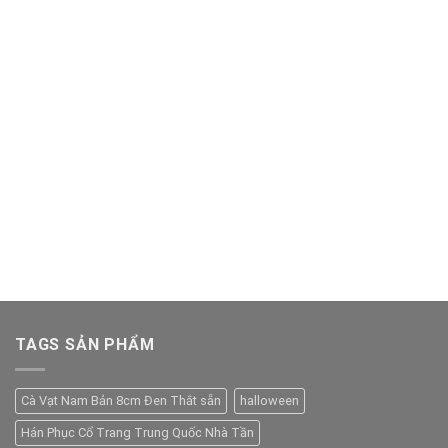
TAGS SẢN PHẨM
Cà Vạt Nam Bản 8cm Đen Thắt sẵn
halloween
Hán Phục Cổ Trang Trung Quốc Nhà Tần