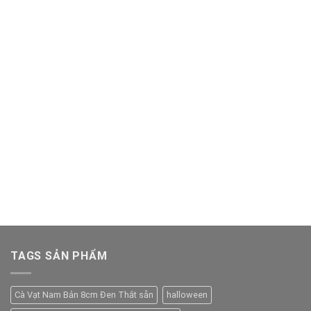
TAGS SẢN PHẨM
Cà Vạt Nam Bản 8cm Đen Thắt sẵn
halloween