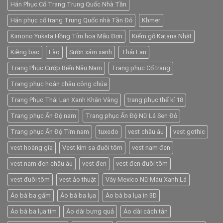
Hán Phục Cổ Trang Trung Quốc Nhà Tần
Hán phục cổ trang Trung Quốc nhà Tần Đỏ
Khmer
Kimono Yukata Hồng Tím hoa Mẫu Đơn
Kiếm gỗ Katana Nhật
Kiềng bạc
Lào
Sườn xám xanh
Thái Lan
Trang Phục Cướp Biển Nâu Nam
Trang phục Cổ trang
Trang phục hoàn châu công chúa
Trang Phục Thái Lan Xanh Khăn Vàng
trang phục thế kỉ 18
Trang phục Ấn Độ nam
Trang phục Ấn Độ Nữ Lá Sen Đỏ
Trang phục Ấn Độ Tím nam
tuxedo
vest châu âu
vest gothic
vest hoàng gia
Vest kim sa đuôi tôm
vest nam đen
vest nam đen châu âu
vest đen
vest đen đuôi tôm
vest đuôi tôm
vest ảo thuật
Váy Mexico Nữ Màu Xanh Lá
Áo bà ba gấm
Áo bà ba lụa
Áo bà ba lụa in 3D
Áo bà ba lụa tím
Áo dài bưng quả
Áo dài cách tân