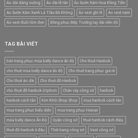
Áo dài dáng suông
Áo dài lễ tân
Áo Sườn Xám Hoa Đồng Tiền
Áo Sườn Xám Xanh Lá Trầu Bà Không
Áo vest ghi lê
Áo vest nam
Áo vest đuôi tôm đen
Đồng phục Bếp Trưởng tay dài viền đỏ
TAG BÀI VIẾT
bán trang phục múa belly dance ấn độ
Cho thuê Hanbok
cho thuê múa belly dance ấn độ
Cho thuê trang phục giá rẻ
Cho thuê áo dài
Cho thuê đồ Hanbok
cho thuê đồ hanbok ở tphcm
Chân váy công sở
hanbok
hanbok cách tân
Kim Khôi Shop Shop
mua hanbok cách tân
mua trang phục biểu diễn
mua trang phục Hawaii
múa belly dance Ấn Độ
Quần công sở
thuê hanbok cách điệu.
thuê đồ hanbok ở đâu
Thời trang công sở
Vest công sở