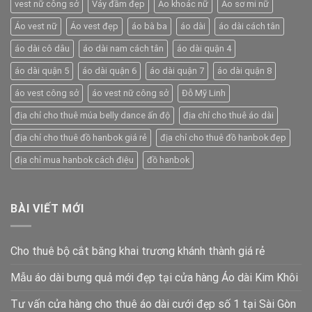
vest nữ công sở
Váy đầm đẹp
Áo khoác nữ
Áo sơ mi nữ
Áo vest nữ
Áo vest đẹp
áo bà ba
áo dài
áo dài cách tân
áo dài cô dâu
áo dài nam cách tân
áo dài quận 4
áo dài quận 5
áo dài quận 6
áo dài quận 7
áo dài quận 8
áo vest công sở
áo vest nữ công sở
Đỗ Mỹ Linh
địa chỉ cho thuê múa belly dance ấn độ
địa chỉ cho thuê áo dài
địa chỉ cho thuê đồ hanbok giá rẻ
địa chỉ cho thuê đồ hanbok đẹp
địa chỉ mua hanbok cách điệu
đồ hanbok
BÀI VIẾT MỚI
Cho thuê bộ cắt băng khai trương khánh thành giá rẻ
Mẫu áo dài bưng quả mới đẹp tại cửa hàng Áo dài Kim Khôi
Tư vấn cửa hàng cho thuê áo dài cưới đẹp số 1 tại Sài Gòn