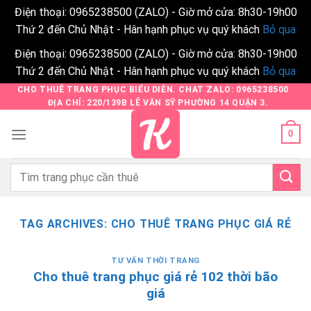
Điện thoại: 0965238500 (ZALO) - Giờ mở cửa: 8h30-19h00
Thứ 2 đến Chủ Nhật - Hân hạnh phục vụ quý khách
Bỏ qua
Điện thoại: 0965238500 (ZALO) - Giờ mở cửa: 8h30-19h00
Thứ 2 đến Chủ Nhật - Hân hạnh phục vụ quý khách
Bỏ qua
Skip
CHO THUÊ TRANG PHỤC BIỂU DIỄN. CHAT ZALO: 0965238500
ĐỊA CHỈ: 220/139B LÊ VĂN SỸ PHƯỜNG 14 QUẬN 3.
to
content
0
Tìm
kiếm:
TAG ARCHIVES:
CHO THUÊ TRANG PHỤC GIÁ RẺ
TƯ VẤN THỜI TRANG
Cho thuê trang phục giá rẻ 102 thời bão
giá