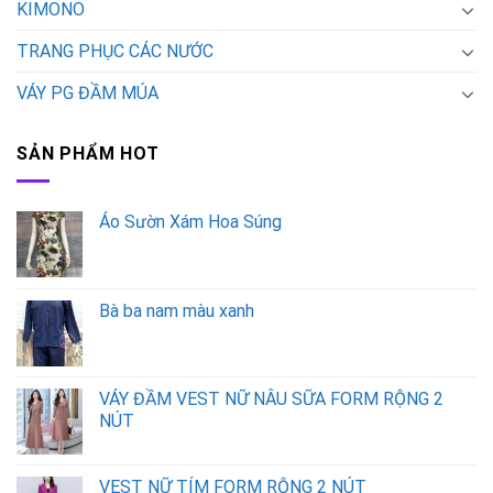
KIMONO
TRANG PHỤC CÁC NƯỚC
VÁY PG ĐẦM MÚA
SẢN PHẨM HOT
Áo Sườn Xám Hoa Súng
Bà ba nam màu xanh
VÁY ĐẦM VEST NỮ NÂU SỮA FORM RỘNG 2
NÚT
VEST NỮ TÍM FORM RỘNG 2 NÚT