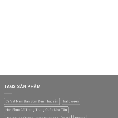
TAGS SẢN PHẨM
Cà Vạt Nam Bản 8cm Đen Thắt sẵn
halloween
Hán Phục Cổ Trang Trung Quốc Nhà Tần