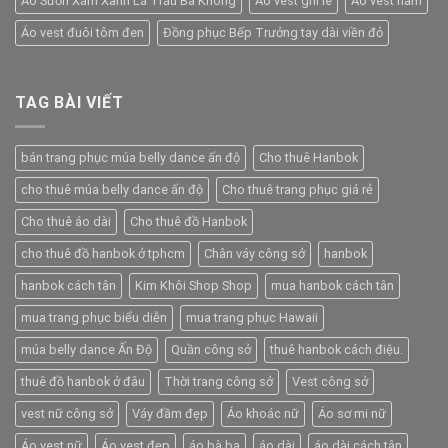
Áo Sườn Xám Xanh Lá Trầu Bà Không
Áo vest ghi lê
Áo vest nam
Áo vest đuôi tôm đen
Đồng phục Bếp Trưởng tay dài viền đỏ
TAG BÀI VIẾT
bán trang phục múa belly dance ấn độ
Cho thuê Hanbok
cho thuê múa belly dance ấn độ
Cho thuê trang phục giá rẻ
Cho thuê áo dài
Cho thuê đồ Hanbok
cho thuê đồ hanbok ở tphcm
Chân váy công sở
hanbok
hanbok cách tân
Kim Khôi Shop Shop
mua hanbok cách tân
mua trang phục biểu diễn
mua trang phục Hawaii
múa belly dance Ấn Độ
Quần công sở
thuê hanbok cách điệu.
thuê đồ hanbok ở đâu
Thời trang công sở
Vest công sở
vest nữ công sở
Váy đầm đẹp
Áo khoác nữ
Áo sơ mi nữ
Áo vest nữ
Áo vest đẹp
áo bà ba
áo dài
áo dài cách tân