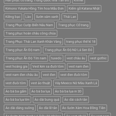
Hán phục cổ trang Trung Quốc nhà Tần Đỏ
Khmer
Kimono Yukata Hồng Tím hoa Mẫu Đơn
Kiếm gỗ Katana Nhật
Kiềng bạc
Lào
Sườn xám xanh
Thái Lan
Trang Phục Cướp Biển Nâu Nam
Trang phục Cổ trang
Trang phục hoàn châu công chúa
Trang Phục Thái Lan Xanh Khăn Vàng
trang phục thế kỉ 18
Trang phục Ấn Độ nam
Trang phục Ấn Độ Nữ Lá Sen Đỏ
Trang phục Ấn Độ Tím nam
tuxedo
vest châu âu
vest gothic
vest hoàng gia
Vest kim sa đuôi tôm
vest nam đen
vest nam đen châu âu
vest đen
vest đen đuôi tôm
vest đuôi tôm
vest ảo thuật
Váy Mexico Nữ Màu Xanh Lá
Áo bà ba gấm
Áo bà ba lụa
Áo bà ba lụa in 3D
Áo bà ba lụa tím
Áo dài bưng quả
Áo dài cách tân
Áo dài dáng suông
Áo dài lễ tân
Áo Sườn Xám Hoa Đồng Tiền