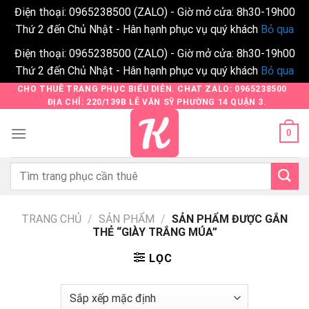
Điện thoại: 0965238500 (ZALO) - Giờ mở cửa: 8h30-19h00
Thứ 2 đến Chủ Nhật - Hân hạnh phục vụ quý khách
Bỏ qua
Điện thoại: 0965238500 (ZALO) - Giờ mở cửa: 8h30-19h00
Thứ 2 đến Chủ Nhật - Hân hạnh phục vụ quý khách
Bỏ qua
Skip
CHO THUÊ TRANG PHỤC BIỂU DIỄN. CHAT ZALO: 0965238500
ĐỊA CHỈ: 220/139B LÊ VĂN SỸ PHƯỜNG 14 QUẬN 3.
to
content
0
Tìm
kiếm:
TRANG CHỦ
/
SẢN PHẨM
/
SẢN PHẨM ĐƯỢC GẮN
THẺ “GIÀY TRẮNG MÚA”
LỌC