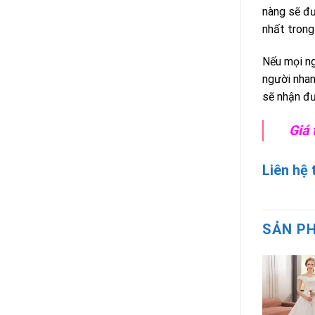
nàng sẽ đư
nhất trong
Nếu mọi ng
người nhan
sẽ nhận đư
G
iá
Liên hệ
SẢN P