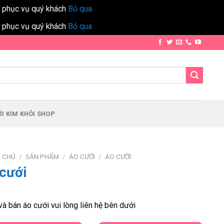
h phục vụ quý khách
Bỏ qua
h phục vụ quý khách
Bỏ qua
I KIM KHÔI SHOP
 CHỦ
/
SẢN PHẨM
/
ÁO CƯỚI
/
ÁO CƯỚI
cưới
à bán áo cưới vui lòng liên hệ bên dưới