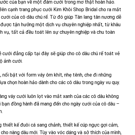
g ước của bạn về một đám cưới trong mơ thật hoàn hảo.
Bên cạnh trang phục cưới Kim Khôi Shop Bridal cho ra mắt
 cưới của cô dâu chú rể. Từ đó giúp Tân lang tân nương dễ
sẽ được tận hưởng một dịch vụ chuyên nghiệp nhất, từ khâu
h vụ, tất cả đều toát lên sự chuyên nghiệp và chu toàn
ễ cưới đẳng cấp tại đây sẽ giúp cho cô dâu chú rể toát vẻ
ộ ảnh cưới.
 nổi bật với form váy ôm khít, nhẹ tênh, che đi những
lựa chọn hoàn hảo dành cho các cô dâu trong ngày vu quy.
hàng váy cưới luôn lọt vào mắt xanh của các cô dâu không
ời bạn đồng hành đã mang đến cho ngày cưới của cô dâu –
h.
 thiết kế đuôi cá sang chảnh, thiết kế cúp ngực gợi cảm,
 cho nàng dâu mới. Tùy vào vóc dáng và sở thích của mình,