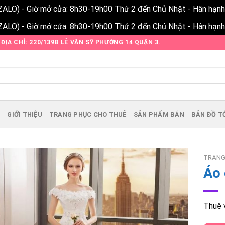
ZALO) - Giờ mở cửa: 8h30-19h00 Thứ 2 đến Chủ Nhật - Hân hạn
ZALO) - Giờ mở cửa: 8h30-19h00 Thứ 2 đến Chủ Nhật - Hân hạn
ĐỊA CHỈ: 220/139B LÊ VĂN SỸ PHƯỜNG 14 QUẬN 3.
Ủ
GIỚI THIỆU
TRANG PHỤC CHO THUÊ
SẢN PHẨM BÁN
BẢN ĐỒ TỚ
TRANG
Áo 
Add to
Thuê v
Wishlist