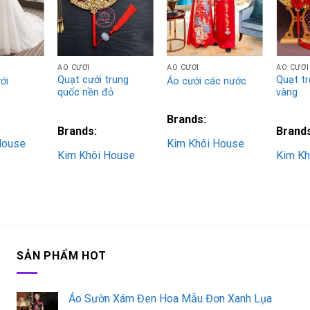
Add to
Add to
Add to
Wishlist
Wishlist
Wishlist
ÁO CƯỚI
ÁO CƯỚI
ÁO CƯỚI
Quạt cưới trung
Quạt tr
ới
Áo cưới các nước
quốc nền đỏ
vàng
Brands:
Brands:
Brand
House
Kim Khôi House
Kim Khôi House
Kim Kh
SẢN PHẨM HOT
Áo Sườn Xám Đen Hoa Mẫu Đơn Xanh Lụa