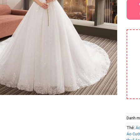
Danh m
Thẻ:
Áo
Áo Cướ