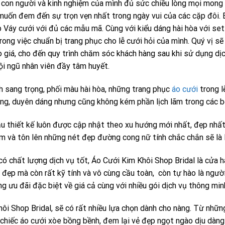
, con người và kinh nghiệm của mình đủ sức chiều lòng mọi mon
uốn đem đến sự trọn vẹn nhất trong ngày vui của các cặp đôi. 
 Váy cưới với đủ các mẫu mã. Cùng với kiểu dáng hài hòa với set
rong việc chuẩn bị trang phục cho lễ cưới hỏi của mình. Quý vị 
o giá, cho đến quy trình chăm sóc khách hàng sau khi sử dụng dịc
i ngũ nhân viên đầy tâm huyết.
 sang trọng, phối màu hài hòa, những trang phục
áo cưới
trong l
ung, duyên dáng nhưng cũng không kém phần lịch lãm trong các b
u thiết kế luôn được cập nhật theo xu hướng mới nhất, đẹp nhất,
m và tôn lên những nét đẹp đường cong nữ tính chắc chắn sẽ là 
có chất lượng dịch vụ tốt, Áo Cưới Kim Khôi Shop Bridal là cửa 
 đẹp mà còn rất kỹ tính và vô cùng cầu toàn, còn tự hào là ngư
ng ưu đãi đặc biệt về giá cả cùng với nhiều gói dịch vụ thông min
ôi Shop Bridal, sẽ có rất nhiều lựa chọn dành cho nàng. Từ những
chiếc áo cưới xòe bồng bềnh, đem lại vẻ đẹp ngọt ngào dịu dàng