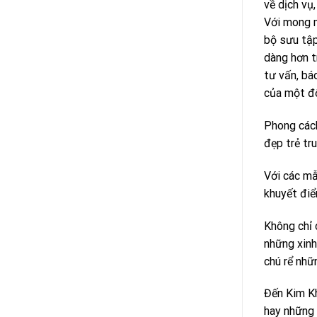
về dịch vụ
Với mong m
bộ sưu tập
dàng hơn t
tư vấn, bá
của một độ
Phong cách
đẹp trẻ tr
Với các mẫ
khuyết điể
Không chỉ 
những xinh
chú rể nhữ
Đến Kim Kh
hay những 