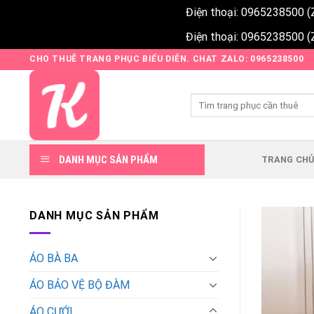
Điện thoại: 0965238500 (
Điện thoại: 0965238500 (
Skip
CHO THUÊ TRANG PHỤC BIỂU DIỄN. CHAT ZALO: 0965238500
to
content
Tìm
kiếm:
DANH MỤC SẢN PHẨM
TRANG CH
DANH MỤC SẢN PHẨM
ÁO BÀ BA
ÁO BẢO VỆ BỘ ĐÀM
ÁO CƯỚI