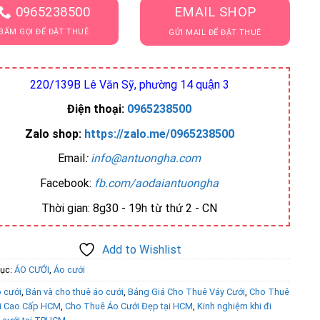
0965238500
EMAIL SHOP
BẤM GỌI ĐỂ ĐẶT THUÊ
GỬI MAIL ĐỂ ĐẶT THUÊ
220/139B Lê Văn Sỹ, phường 14 quận 3
Điện thoại:
0965238500
Zalo shop:
https://zalo.me/0965238500
Email
:
info@antuongha.com
Facebook:
fb.com/aodaiantuongha
Thời gian: 8g30 - 19h từ thứ 2 - CN
Add to Wishlist
ục:
ÁO CƯỚI
,
Áo cưới
 cưới
,
Bán và cho thuê áo cưới
,
Bảng Giá Cho Thuê Váy Cưới
,
Cho Thuê
i Cao Cấp HCM
,
Cho Thuê Áo Cưới Đẹp tại HCM
,
Kinh nghiệm khi đi