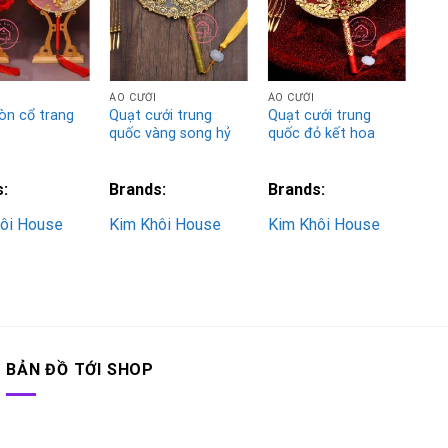
Add to
Add to
Add to
Wishlist
Wishlist
Wishlist
ÁO CƯỚI
ÁO CƯỚI
ÁO 
òn cổ trang
Quạt cưới trung
Quạt cưới trung
Áo
quốc vàng song hỷ
quốc đỏ kết hoa
dự 
s:
Brands:
Brands:
Br
ôi House
Kim Khôi House
Kim Khôi House
Ki
BẢN ĐỒ TỚI SHOP