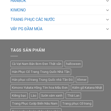
HANBOK
KIMONO
TRANG PHỤC CÁC NƯỚC
VÁY PG ĐẦM MÚA
TAGS SẢN PHẨM
Cà Vạt Nam Bản 8cm Đen Thắt sẵn
halloween
Hán Phục Cổ Trang Trung Quốc Nhà Tần
Hán phục cổ trang Trung Quốc nhà Tần Đỏ
Khmer
Kimono Yukata Hồng Tím hoa Mẫu Đơn
Kiếm gỗ Katana Nhật
Kiềng bạc
Lào
Sườn xám xanh
Thái Lan
Trang Phục Cướp Biển Nâu Nam
Trang phục Cổ trang