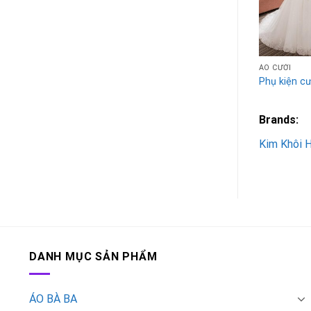
Add to
Wishlist
ÁO CƯỚI
ÁO CƯỚI
Áo Cổ Phục Đẹp Mê
Phụ kiện cư
Ly
Brands:
Brands:
Kim Khôi 
Kim Khôi House
DANH MỤC SẢN PHẨM
ÁO BÀ BA